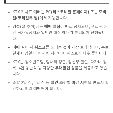
PC(레츠코레일 홈페이지)
모바
KTX 기차표 예매는
또는
일(코레일톡 앱)
에서 가능합니다.
예매 일정
명절(설·추석)에는
이 따로 공지되며, 경로·장애
인·국가유공자와 일반인 대상 예매가 분리되어 진행됩니
다.
취소표
예매 실패 시
를 노리는 것이 가장 효과적이며, 주로
결제 마감일 이후 새벽 시간대에 취소표가 다수 풀립니다.
KTX는 청소년드림, 힘내라 청춘, 임산부 할인, 다자녀 행
우대할인 상품
복, 4인 동반석 등 다양한
을 제공하고 있습
니다.
할인 조건별 마감 시한
출발 2일 전, 1일 전 등
을 반드시 확
인하고 미리 예매해야 합니다.