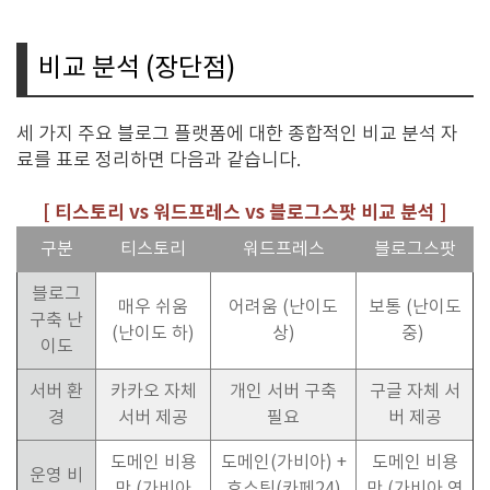
비교 분석 (장단점)
세 가지 주요 블로그 플랫폼에 대한 종합적인 비교 분석 자
료를 표로 정리하면 다음과 같습니다.
[ 티스토리 vs 워드프레스 vs 블로그스팟 비교 분석 ]
구분
티스토리
워드프레스
블로그스팟
블로그
매우 쉬움
어려움 (난이도
보통 (난이도
구축 난
(난이도 하)
상)
중)
이도
서버 환
카카오 자체
개인 서버 구축
구글 자체 서
경
서버 제공
필요
버 제공
도메인 비용
도메인(가비아) +
도메인 비용
운영 비
만 (가비아
호스팅(카페24)
만 (가비아 연