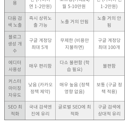
용
연 1-2만원)
월 5-10만원
1-2만원)
다음 검
즉시 상위노
노출 거의 안
노출 거의 안됨
색 노출
출 가능
됨
블로그
구글 계정당
무제한 (비용만
구글 계정당
생성 개
최대 5개
지불하면)
최대 100개
수
에디터
다소 불편함 (학
매우 편리함
불편함
사용성
습 필요)
커스터
낮음 (카카오
매우 높음 (정책
보통 (구글 정
마이징
정책 제약)
영향 없음)
책 적용)
자유도
SEO 최
국내 검색엔
글로벌 SEO에 최
구글 검색에
적화
진에 유리
적화
상대적 유리